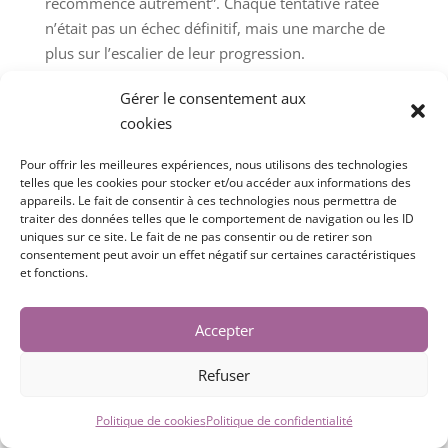
recommence autrement”. Chaque tentative ratée
n’était pas un échec définitif, mais une marche de
plus sur l’escalier de leur progression.
La vraie différence, elle est dans la persistance.
Gérer le consentement aux
Quand tu acceptes que l’échec n’est qu’un passage,
cookies
tu enlèves cette peur de te lancer. Tu transformes
Pour offrir les meilleures expériences, nous utilisons des technologies
chaque obstacle en apprentissage. Tu arrêtes de te
telles que les cookies pour stocker et/ou accéder aux informations des
dire “et si je me plante ?” pour te demander “qu’est-
appareils. Le fait de consentir à ces technologies nous permettra de
ce que je vais apprendre cette fois ?”. Et là, tout
traiter des données telles que le comportement de navigation ou les ID
uniques sur ce site. Le fait de ne pas consentir ou de retirer son
devient plus léger.
consentement peut avoir un effet négatif sur certaines caractéristiques
et fonctions.
Alors… que ferais-tu aujourd’hui si tu savais que tu
n’échoueras pas ?
Accepter
Peut-être que la vraie question, ce n’est pas “est-ce
que j’y arriverai ?” mais “est-ce que je suis prête à
Refuser
tenir jusqu’à y arriver ?”. Parce qu’au fond, ce n’est
Politique de cookies
Politique de confidentialité
pas un pari sur ta réussite, c’est un pari sur ta