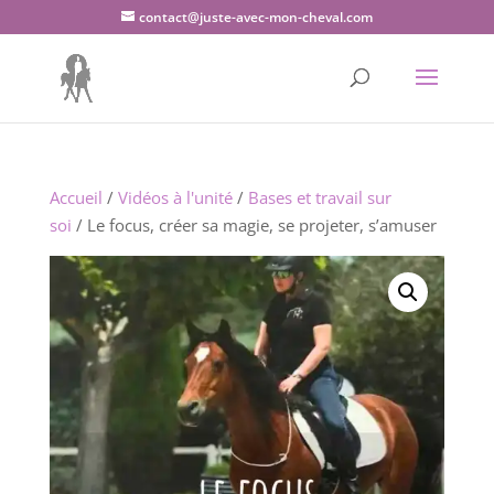
contact@juste-avec-mon-cheval.com
Accueil
/
Vidéos à l'unité
/
Bases et travail sur
soi
/ Le focus, créer sa magie, se projeter, s’amuser