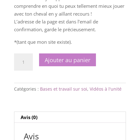
comprendre en quoi tu peux tellement mieux jouer
avec ton cheval en y aillant recours !
L’adresse de la page est dans l’email de
confirmation, garde le précieusement.
*(tant que mon site existe).
quantité
Ajouter au panier
de
Le
focus,
créer
Catégories :
Bases et travail sur soi
,
Vidéos à l'unité
sa
magie,
se
Avis (0)
projeter,
s’amuser
Avis