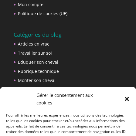
Mon compte
Politique de cookies (UE)
Catégories du blog
Articles en vrac
Travailler sur soi
Éduquer son cheval
Rubrique technique
Monter son cheval
Créer son matériel
Gérer le consentement aux
cookies
Reçois les nouveaux articles de mon blog
par e-mail.
Pour offrir les meilleures expériences, nous utilisons des technologies
telles que les cookies pour stocker et/ou accéder aux informations des
Saisis ton adresse e-mail pour t'abonner à ce blog et
appareils. Le fait de consentir à ces technologies nous permettra de
recevoir une notification de chaque nouvel article
traiter des données telles que le comportement de navigation ou les ID