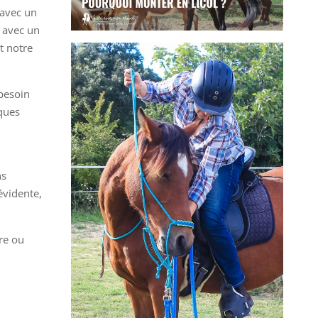
 avec un
 avec un
t notre
 besoin
ques
ns
évidente,
re ou