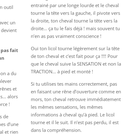
entrainé par une longe lourde et le cheval
n outil
tourne la tête vers la gauche, il pivote vers
la droite, ton cheval tourne la tête vers la
 avec un
droite… ça tu le fais déjà ! mais souvent tu
 devient
n’en as pas vraiment conscience !
Oui ton licol tourne légèrement sur la tête
 pas fait
de ton cheval et c’est fait pour ça !!!! Pour
un
que le cheval suive la SENSATION et non la
TRACTION… à pied et monté !
 on a du
nlever
Si tu utilises tes mains correctement, pas
rênes et
en faisant une rêne d’ouverture comme en
us… alors
mors, ton cheval retrouve immédiatement
rce !
les mêmes sensations, les mêmes
informations à cheval qu’à pied. Le licol
s de
tourne et il le suit. Il n’est pas perdu, il est
mes d’une
dans la compréhension.
l et rien