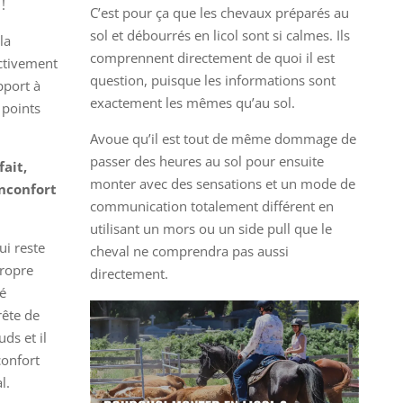
!
C’est pour ça que les chevaux préparés au
sol et débourrés en licol sont si calmes. Ils
la
comprennent directement de quoi il est
ectivement
question, puisque les informations sont
pport à
exactement les mêmes qu’au sol.
 points
Avoue qu’il est tout de même dommage de
passer des heures au sol pour ensuite
fait,
monter avec des sensations et un mode de
inconfort
communication totalement différent en
utilisant un mors ou un side pull que le
ui reste
cheval ne comprendra pas aussi
propre
directement.
ré
rête de
ds et il
confort
l.