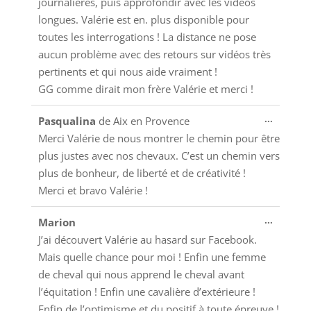
journalières, puis approfondir avec les vidéos
longues. Valérie est en. plus disponible pour
toutes les interrogations ! La distance ne pose
aucun problème avec des retours sur vidéos très
pertinents et qui nous aide vraiment !
GG comme dirait mon frère Valérie et merci !
Ouvrir/
...
Pasqualina
de
Aix en Provence
cette
Merci Valérie de nous montrer le chemin pour être
boîte
plus justes avec nos chevaux. C’est un chemin vers
méta.
plus de bonheur, de liberté et de créativité !
Merci et bravo Valérie !
Ouvrir/
...
Marion
cette
J’ai découvert Valérie au hasard sur Facebook.
boîte
Mais quelle chance pour moi ! Enfin une femme
méta.
de cheval qui nous apprend le cheval avant
l’équitation ! Enfin une cavalière d’extérieure !
Enfin de l’optimisme et du positif à toute épreuve !