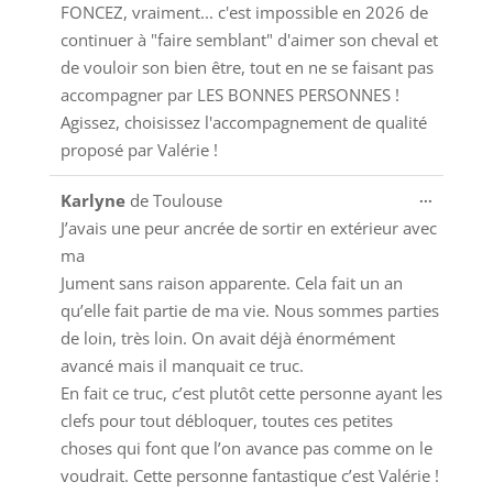
FONCEZ, vraiment... c'est impossible en 2026 de
continuer à "faire semblant" d'aimer son cheval et
de vouloir son bien être, tout en ne se faisant pas
accompagner par LES BONNES PERSONNES !
Agissez, choisissez l'accompagnement de qualité
proposé par Valérie !
Ouvrir/
...
Karlyne
de
Toulouse
cette
J’avais une peur ancrée de sortir en extérieur avec
boîte
ma
méta.
Jument sans raison apparente. Cela fait un an
qu’elle fait partie de ma vie. Nous sommes parties
de loin, très loin. On avait déjà énormément
avancé mais il manquait ce truc.
En fait ce truc, c’est plutôt cette personne ayant les
clefs pour tout débloquer, toutes ces petites
choses qui font que l’on avance pas comme on le
voudrait. Cette personne fantastique c’est Valérie !