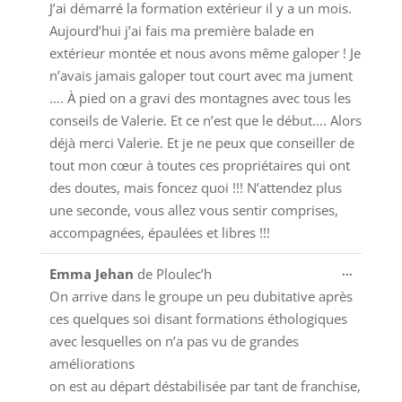
J’ai démarré la formation extérieur il y a un mois.
Aujourd’hui j’ai fais ma première balade en
extérieur montée et nous avons même galoper ! Je
n’avais jamais galoper tout court avec ma jument
…. À pied on a gravi des montagnes avec tous les
conseils de Valerie. Et ce n’est que le début…. Alors
déjà merci Valerie. Et je ne peux que conseiller de
tout mon cœur à toutes ces propriétaires qui ont
des doutes, mais foncez quoi !!! N’attendez plus
une seconde, vous allez vous sentir comprises,
accompagnées, épaulées et libres !!!
Ouvrir/
...
Emma Jehan
de
Ploulec’h
cette
On arrive dans le groupe un peu dubitative après
boîte
ces quelques soi disant formations éthologiques
méta.
avec lesquelles on n’a pas vu de grandes
améliorations
on est au départ déstabilisée par tant de franchise,