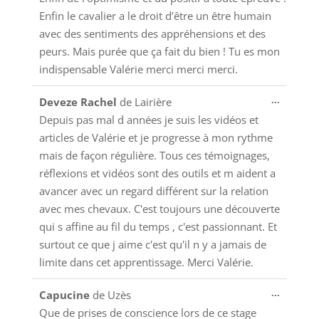
Enfin le cavalier a le droit d’être un être humain
avec des sentiments des appréhensions et des
peurs. Mais purée que ça fait du bien ! Tu es mon
indispensable Valérie merci merci merci.
Ouvrir/
...
Deveze Rachel
de
Lairière
cette
Depuis pas mal d années je suis les vidéos et
boîte
articles de Valérie et je progresse à mon rythme
méta.
mais de façon régulière. Tous ces témoignages,
réflexions et vidéos sont des outils et m aident a
avancer avec un regard différent sur la relation
avec mes chevaux. C'est toujours une découverte
qui s affine au fil du temps , c'est passionnant. Et
surtout ce que j aime c'est qu'il n y a jamais de
limite dans cet apprentissage. Merci Valérie.
Ouvrir/
...
Capucine
de
Uzès
cette
Que de prises de conscience lors de ce stage
boîte