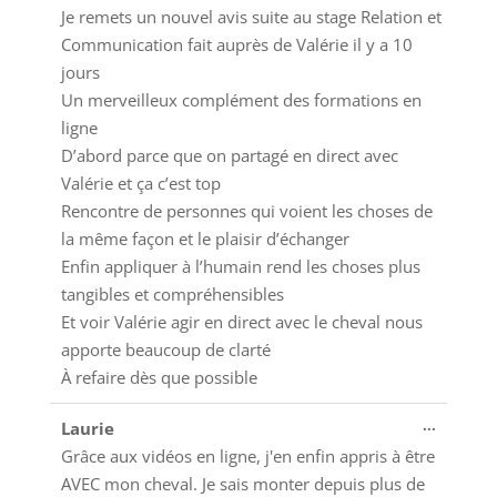
cette
Je remets un nouvel avis suite au stage Relation et
boîte
Communication fait auprès de Valérie il y a 10
méta.
jours
Un merveilleux complément des formations en
ligne
D’abord parce que on partagé en direct avec
Valérie et ça c’est top
Rencontre de personnes qui voient les choses de
la même façon et le plaisir d’échanger
Enfin appliquer à l’humain rend les choses plus
tangibles et compréhensibles
Et voir Valérie agir en direct avec le cheval nous
apporte beaucoup de clarté
À refaire dès que possible
Ouvrir/
...
Laurie
cette
Grâce aux vidéos en ligne, j'en enfin appris à être
boîte
AVEC mon cheval. Je sais monter depuis plus de
méta.