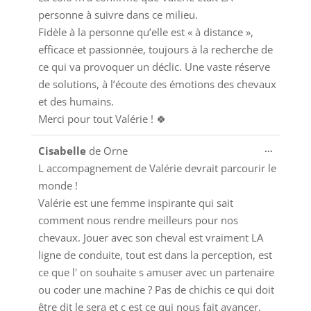
personne à suivre dans ce milieu.
Fidèle à la personne qu’elle est « à distance »,
efficace et passionnée, toujours à la recherche de
ce qui va provoquer un déclic. Une vaste réserve
de solutions, à l’écoute des émotions des chevaux
et des humains.
Merci pour tout Valérie ! 🍀
Ouvrir/
...
Cisabelle
de
Orne
cette
L accompagnement de Valérie devrait parcourir le
boîte
monde !
méta.
Valérie est une femme inspirante qui sait
comment nous rendre meilleurs pour nos
chevaux. Jouer avec son cheval est vraiment LA
ligne de conduite, tout est dans la perception, est
ce que l' on souhaite s amuser avec un partenaire
ou coder une machine ? Pas de chichis ce qui doit
être dit le sera et c est ce qui nous fait avancer.