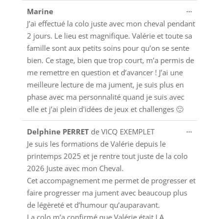
Ouvrir/
...
Marine
cette
J’ai effectué la colo juste avec mon cheval pendant
boîte
2 jours. Le lieu est magnifique. Valérie et toute sa
méta.
famille sont aux petits soins pour qu’on se sente
bien. Ce stage, bien que trop court, m’a permis de
me remettre en question et d’avancer ! J’ai une
meilleure lecture de ma jument, je suis plus en
phase avec ma personnalité quand je suis avec
elle et j’ai plein d'idées de jeux et challenges 🙂
Ouvrir/
...
Delphine PERRET
de
VICQ EXEMPLET
cette
Je suis les formations de Valérie depuis le
boîte
printemps 2025 et je rentre tout juste de la colo
méta.
2026 Juste avec mon Cheval.
Cet accompagnement me permet de progresser et
faire progresser ma jument avec beaucoup plus
de légèreté et d’humour qu’auparavant.
La colo m’a confirmé que Valérie était LA