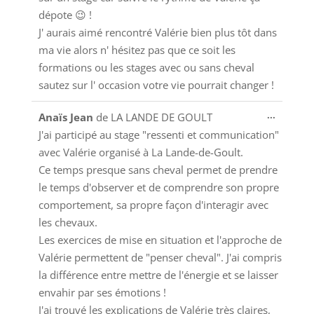
dépote 😉 !
J' aurais aimé rencontré Valérie bien plus tôt dans
ma vie alors n' hésitez pas que ce soit les
formations ou les stages avec ou sans cheval
sautez sur l' occasion votre vie pourrait changer !
Ouvrir/
...
Anaïs Jean
de
LA LANDE DE GOULT
cette
J'ai participé au stage "ressenti et communication"
boîte
avec Valérie organisé à La Lande-de-Goult.
méta.
Ce temps presque sans cheval permet de prendre
le temps d'observer et de comprendre son propre
comportement, sa propre façon d'interagir avec
les chevaux.
Les exercices de mise en situation et l'approche de
Valérie permettent de "penser cheval". J'ai compris
la différence entre mettre de l'énergie et se laisser
envahir par ses émotions !
J'ai trouvé les explications de Valérie très claires,