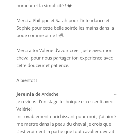
humeur et la simplicité ! ❤️
Merci a Philippe et Sarah pour l'intendance et
Sophie pour cette belle soirée les mains dans la
boue comme aime ! 🤣.
Merci à toi Valérie d'avoir créer Juste avec mon
cheval pour nous partager ton experience avec
cette douceur et patience.
A bientôt !
Ouvrir/
...
Jeremia
de
Ardeche
cette
Je reviens d’un stage technique et ressenti avec
boîte
Valérie!
méta.
Incroyablement enrichissant pour moi , j’ai aimé
me mettre dans la peau du cheval je crois que
c’est vraiment la partie que tout cavalier devrait