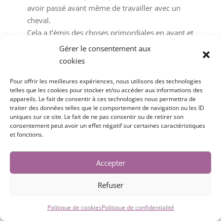
avoir passé avant même de travailler avec un
cheval.
Cela a t’émis des choses primordiales en avant et
je comprend bien mieux les réactions de mes
Gérer le consentement aux
chevaux , de moi même etc.
cookies
S’entraîner à manipuler notre matériel ! Oui of
course ! Ne pas faire subir à notre cheval notre
Pour offrir les meilleures expériences, nous utilisons des technologies
telles que les cookies pour stocker et/ou accéder aux informations des
maladresse !
appareils. Le fait de consentir à ces technologies nous permettra de
Voilà merci Valérie de tes enseignements
traiter des données telles que le comportement de navigation ou les ID
uniques sur ce site. Le fait de ne pas consentir ou de retirer son
Y’a plus qu’à !
consentement peut avoir un effet négatif sur certaines caractéristiques
et fonctions.
Ouvrir/
...
Frederique
de
Beziers
cette
J’ai participé au Stage technique et ressenti du
boîte
Accepter
mois de juin 2023. Ce stage m’a permis
méta.
d’appréhender ce qu’on ne trouvera dans aucun
Refuser
livre. La technique est certes importante mais ne
sera rien sans ce savoir-être qu’il nous faut
Politique de cookies
Politique de confidentialité
développer avec les chevaux, tout comme