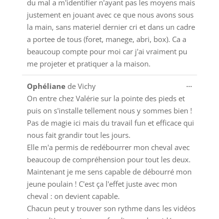
du mal a m'identifier n'ayant pas les moyens mais
justement en jouant avec ce que nous avons sous
la main, sans materiel dernier cri et dans un cadre
a portee de tous (foret, manege, abri, box). Ca a
beaucoup compte pour moi car j'ai vraiment pu
me projeter et pratiquer a la maison.
Ouvrir/
...
Ophéliane
de
Vichy
cette
On entre chez Valérie sur la pointe des pieds et
boîte
puis on s'installe tellement nous y sommes bien !
méta.
Pas de magie ici mais du travail fun et efficace qui
nous fait grandir tout les jours.
Elle m'a permis de redébourrer mon cheval avec
beaucoup de compréhension pour tout les deux.
Maintenant je me sens capable de débourré mon
jeune poulain ! C'est ça l'effet juste avec mon
cheval : on devient capable.
Chacun peut y trouver son rythme dans les vidéos