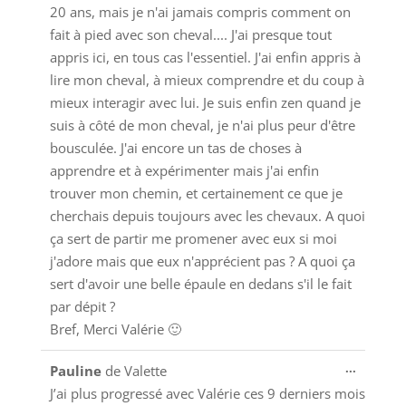
20 ans, mais je n'ai jamais compris comment on
fait à pied avec son cheval.... J'ai presque tout
appris ici, en tous cas l'essentiel. J'ai enfin appris à
lire mon cheval, à mieux comprendre et du coup à
mieux interagir avec lui. Je suis enfin zen quand je
suis à côté de mon cheval, je n'ai plus peur d'être
bousculée. J'ai encore un tas de choses à
apprendre et à expérimenter mais j'ai enfin
trouver mon chemin, et certainement ce que je
cherchais depuis toujours avec les chevaux. A quoi
ça sert de partir me promener avec eux si moi
j'adore mais que eux n'apprécient pas ? A quoi ça
sert d'avoir une belle épaule en dedans s'il le fait
par dépit ?
Bref, Merci Valérie 🙂
Ouvrir/
...
Pauline
de
Valette
cette
J’ai plus progressé avec Valérie ces 9 derniers mois
boîte