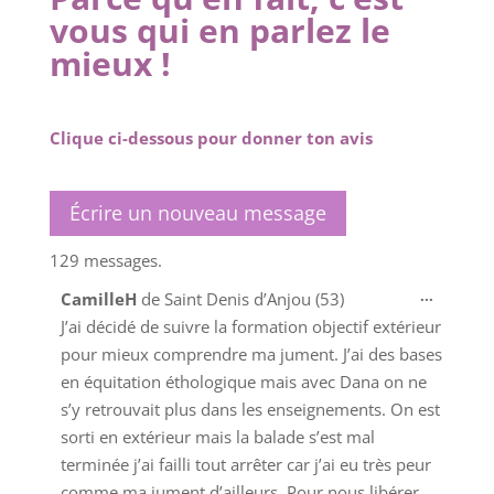
vous qui en parlez le
mieux !
Clique ci-dessous pour donner ton avis
129 messages.
Ouvrir/
...
CamilleH
de
Saint Denis d’Anjou (53)
cette
J’ai décidé de suivre la formation objectif extérieur
boîte
pour mieux comprendre ma jument. J’ai des bases
méta.
en équitation éthologique mais avec Dana on ne
s’y retrouvait plus dans les enseignements. On est
sorti en extérieur mais la balade s’est mal
terminée j’ai failli tout arrêter car j’ai eu très peur
comme ma jument d’ailleurs. Pour nous libérer