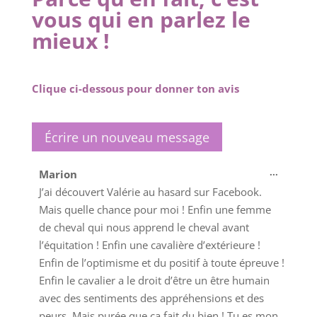
vous qui en parlez le
mieux !
Clique ci-dessous pour donner ton avis
Ouvrir/
...
Marion
cette
J’ai découvert Valérie au hasard sur Facebook.
boîte
Mais quelle chance pour moi ! Enfin une femme
méta.
de cheval qui nous apprend le cheval avant
l’équitation ! Enfin une cavalière d’extérieure !
Enfin de l’optimisme et du positif à toute épreuve !
Enfin le cavalier a le droit d’être un être humain
avec des sentiments des appréhensions et des
peurs. Mais purée que ça fait du bien ! Tu es mon