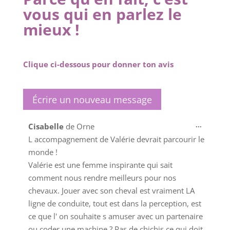
vous qui en parlez le
mieux !
Clique ci-dessous pour donner ton avis
Ouvrir/
...
Cisabelle
de
Orne
cette
L accompagnement de Valérie devrait parcourir le
boîte
monde !
méta.
Valérie est une femme inspirante qui sait
comment nous rendre meilleurs pour nos
chevaux. Jouer avec son cheval est vraiment LA
ligne de conduite, tout est dans la perception, est
ce que l' on souhaite s amuser avec un partenaire
ou coder une machine ? Pas de chichis ce qui doit