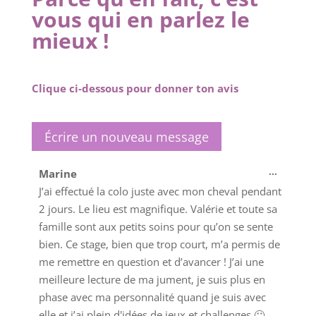
vous qui en parlez le
mieux !
Clique ci-dessous pour donner ton avis
Ouvrir/
...
Marine
cette
J’ai effectué la colo juste avec mon cheval pendant
boîte
2 jours. Le lieu est magnifique. Valérie et toute sa
méta.
famille sont aux petits soins pour qu’on se sente
bien. Ce stage, bien que trop court, m’a permis de
me remettre en question et d’avancer ! J’ai une
meilleure lecture de ma jument, je suis plus en
phase avec ma personnalité quand je suis avec
elle et j’ai plein d'idées de jeux et challenges 🙂