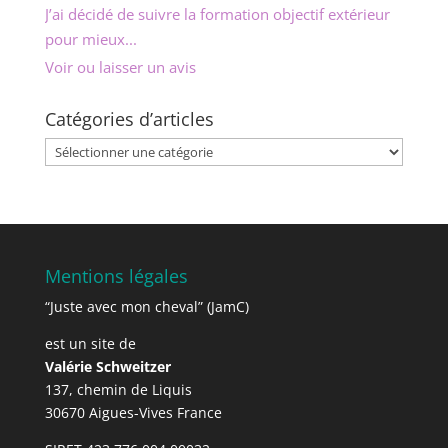
J’ai décidé de suivre la formation objectif extérieur
pour mieux...
Voir ou laisser un avis
Catégories d’articles
Catégories
d’articles
Mentions légales
“Juste avec mon cheval” (JamC)
est un site de
Valérie Schweitzer
137, chemin de Liquis
30670 Aigues-Vives France