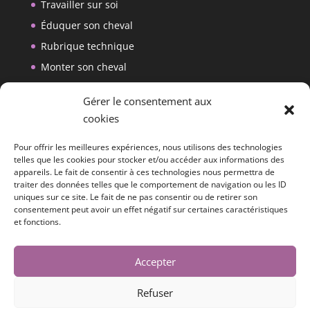
Travailler sur soi
Éduquer son cheval
Rubrique technique
Monter son cheval
Créer son matériel
Gérer le consentement aux
cookies
Reçois les nouveaux articles de mon blog
par e-mail.
Pour offrir les meilleures expériences, nous utilisons des technologies
telles que les cookies pour stocker et/ou accéder aux informations des
Saisis ton adresse e-mail pour t'abonner à ce blog et
appareils. Le fait de consentir à ces technologies nous permettra de
recevoir une notification de chaque nouvel article
traiter des données telles que le comportement de navigation ou les ID
par e-mail.
uniques sur ce site. Le fait de ne pas consentir ou de retirer son
consentement peut avoir un effet négatif sur certaines caractéristiques
Adresse
et fonctions.
e-
Je m'abonne
mail
Accepter
Refuser