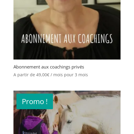
Abonnement aux coachings privés
A partir de
49,00
€
/ mois pour 3 mois
Promo !