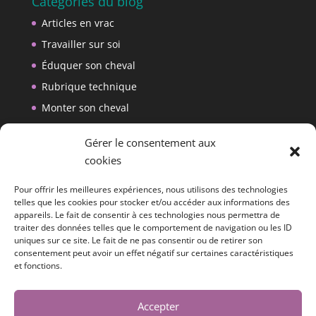
Catégories du blog
Articles en vrac
Travailler sur soi
Éduquer son cheval
Rubrique technique
Monter son cheval
Créer son matériel
Gérer le consentement aux
cookies
Reçois les nouveaux articles de mon blog
par e-mail.
Pour offrir les meilleures expériences, nous utilisons des technologies
telles que les cookies pour stocker et/ou accéder aux informations des
Saisis ton adresse e-mail pour t'abonner à ce blog et
appareils. Le fait de consentir à ces technologies nous permettra de
recevoir une notification de chaque nouvel article
traiter des données telles que le comportement de navigation ou les ID
par e-mail.
uniques sur ce site. Le fait de ne pas consentir ou de retirer son
consentement peut avoir un effet négatif sur certaines caractéristiques
Adresse
et fonctions.
e-
Je m'abonne
mail
Accepter