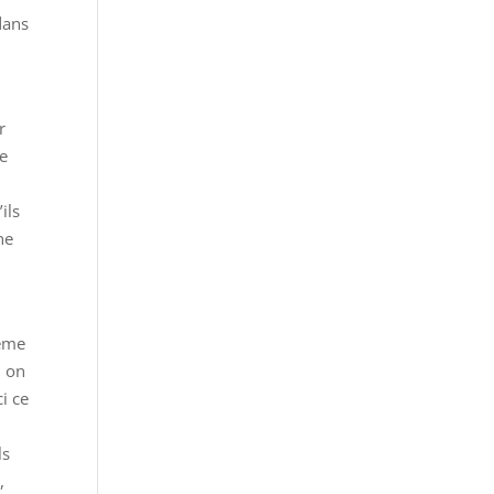
dans
r
me
ils
ne
même
ù on
i ce
ls
,