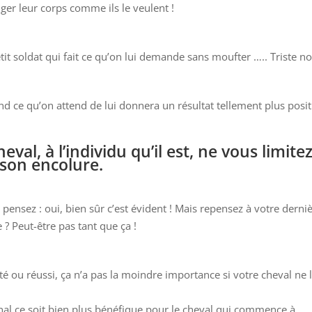
ger leur corps comme ils le veulent !
it soldat qui fait ce qu’on lui demande sans moufter ….. Triste no
d ce qu’on at
tend de lui donnera un résultat tellement plus positi
val, à l’individu qu’il est, ne vous limite
 son encolure.
 pensez : oui, bien sûr c’est évident ! Mais repensez à votre derni
 ? Peut-être pas tant que ça !
até ou réussi, ça n’a pas la moindre importance si votre cheval ne l
inal ce soit bien plus bénéfique pour le cheval qui commence à