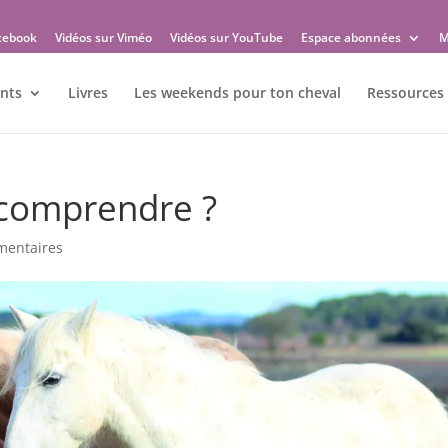
cebook
Vidéos sur Viméo
Vidéos sur YouTube
Espace abonnées
M
nts
Livres
Les weekends pour ton cheval
Ressources 
e comprendre ?
mentaires