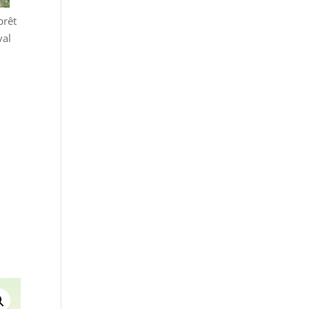
prêt
val