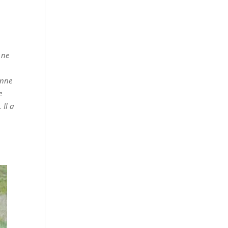
 ne
onne
e
 Il a