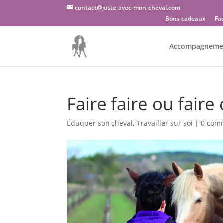
contact@juste-avec-mon-cheval.com
Bons cadeaux
Fa
Accompagneme
Faire faire ou fair
Éduquer son cheval
,
Travailler sur soi
|
0 com