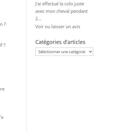
J’ai effectué la colo juste
avec mon cheval pendant
2...
n ?
Voir ou laisser un avis
Catégories d’articles
f ?
Catégories
d’articles
z
ère
’a