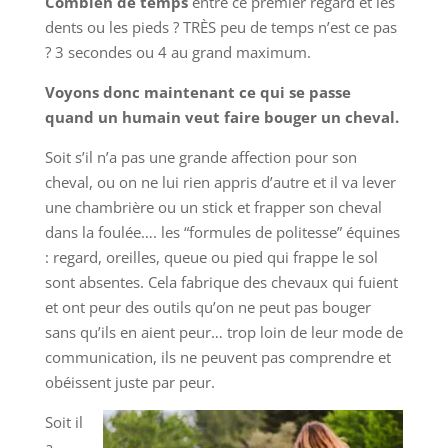
Combien de temps
entre ce premier regard et les
dents ou les pieds ? TRÈS peu de temps n’est ce pas
? 3 secondes ou 4 au grand maximum.
Voyons donc maintenant ce qui se passe
quand un humain veut faire bouger un cheval.
Soit s’il n’a pas une grande affection pour son
cheval, ou on ne lui rien appris d’autre et il va lever
une chambrière ou un stick et frapper son cheval
dans la foulée…. les “formules de politesse” équines
: regard, oreilles, queue ou pied qui frappe le sol
sont absentes. Cela fabrique des chevaux qui fuient
et ont peur des outils qu’on ne peut pas bouger
sans qu’ils en aient peur… trop loin de leur mode de
communication, ils ne peuvent pas comprendre et
obéissent juste par peur.
Soit il
a