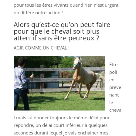
pour tous les êtres vivants quand rien n’est urgent
on diffère notre action !
Alors qu’est-ce qu’on peut faire
pour que le cheval soit plus
attentif sans être peureux ?
AGIR COMME UN CHEVAL !
Être
poli
en
préve
nant
le
cheva
l mais lui donner toujours le même délai pour
répondre, un délai court inférieur à quelques
secondes durant lequel je vais enchainer mes