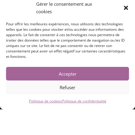
L’espace Vivre le Mountain Trail
Gérer le consentement aux
L’espace Le van : mode d’emploi
cookies
L’espace LA TOTALE
Pour offrir les meilleures expériences, nous utilisons des technologies
Coachings pour les abonnées
telles que les cookies pour stocker et/ou accéder aux informations des
appareils. Le fait de consentir à ces technologies nous permettra de
Mon compte
traiter des données telles que le comportement de navigation ou les ID
uniques sur ce site. Le fait de ne pas consentir ou de retirer son
Politique de cookies (UE)
consentement peut avoir un effet négatif sur certaines caractéristiques
et fonctions.
Catégories du blog
Accepter
Articles en vrac
Travailler sur soi
Refuser
Éduquer son cheval
Politique de cookies
Politique de confidentialité
Rubrique technique
Monter son cheval
Créer son matériel